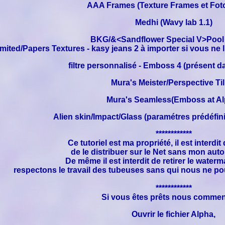
AAA Frames (Texture Frames et Fot
Medhi (Wavy lab 1.1)
BKG/&<Sandflower Special V>Poo
imited/Papers Textures - kasy jeans 2 à importer si vous ne l
filtre personnalisé - Emboss 4 (présent da
Mura's Meister/Perspective Til
Mura's Seamless(Emboss at Al
Alien skin/Impact/Glass (paramétres prédéfini
************
Ce tutoriel est ma propriété, il est interdit
de le distribuer sur le Net sans mon autor
De même il est interdit de retirer le waterm
respectons le travail des tubeuses sans qui nous ne pou
************
Si vous êtes prêts nous comme
Ouvrir le fichier Alpha,