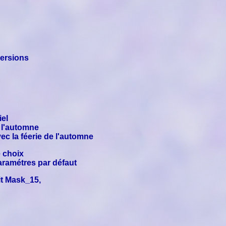
versions
iel
 l'automne
ec la féerie de l'automne
 choix
aramétres par défaut
it Mask_15,